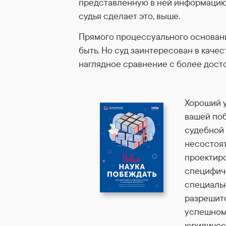
представленную в ней информацию п
судья сделает это, выше.
Прямого процессуального основани
быть. Но суд заинтересован в каче
наглядное сравнение с более дост
Хороший у
вашей поб
судебной 
несостоят
проектиро
специфич
специальн
разрешитс
успешном 
юридичес