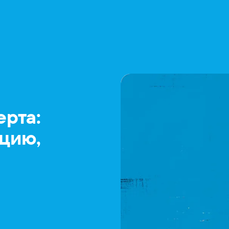
ерта:
цию,