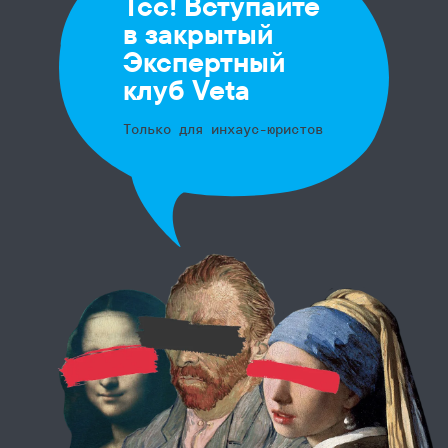
Тсс! Вступайте
в закрытый
Экспертный
клуб Veta
Только для инхаус-юристов