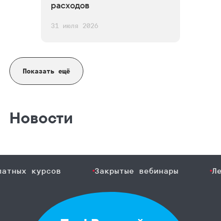
расходов
31 июля 2026
Показать ещё
Новости
ых курсов
Закрытые вебинары
Лекци